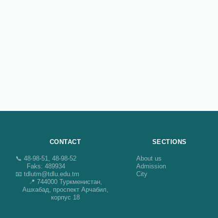
CONTACT
SECTIONS
📞 48-98-51, 48-98-52
About us
Faks: 489934
Admission
📧 tdlutm@tdlu.edu.tm
City
📍 744000 Туркменистан,
Ашхабад, проспект Арчабил,
корпус 18