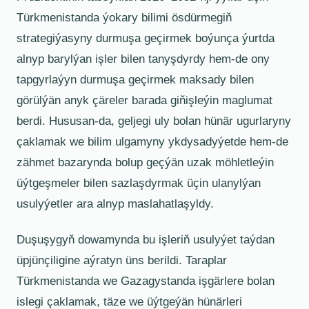
Türkmenistanda ýokary bilimi ösdürmegiň
strategiýasyny durmuşa geçirmek boýunça ýurtda
alnyp barylýan işler bilen tanyşdyrdy hem-de ony
tapgyrlaýyn durmuşa geçirmek maksady bilen
görülýän anyk çäreler barada giňişleýin maglumat
berdi. Hususan-da, geljegi uly bolan hünär ugurlaryny
çaklamak we bilim ulgamyny ykdysadyýetde hem-de
zähmet bazarynda bolup geçýän uzak möhletleýin
üýtgeşmeler bilen sazlaşdyrmak üçin ulanylýan
usulyýetler ara alnyp maslahatlaşyldy.
Duşuşygyň dowamynda bu işleriň usulyýet taýdan
üpjünçiligine aýratyn üns berildi. Taraplar
Türkmenistanda we Gazagystanda işgärlere bolan
islegi çaklamak, täze we üýtgeýän hünärleri