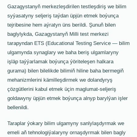
Gazagystanyň merkezleşdirilen testleşdiriş we bilim
syýasatyny seljeriş taýdan üpjün etmek boýunça
tejribesine hem aýratyn üns berildi. Şunuň bilen
baglylykda, Gazagystanyň Milli test merkezi
tarapyndan ETS (Educational Testing Service — bilim
ulgamynda synaglary we baha beriş ulgamlaryny
işläp taýýarlamak boýunça ýöriteleşen halkara
gurama) bilen bilelikde bilimiň hiline baha bermegiň
mehanizmlerini kämilleşdirmek we dolandyryş
çözgütlerini kabul etmek üçin maglumat-seljeriş
goldawyny üpjün etmek boýunça alnyp barylýan işler
bellenildi.
Taraplar ýokary bilim ulgamyny sanlylaşdyrmak we
emeli aň tehnologiýalaryny ornaşdyrmak bilen bagly