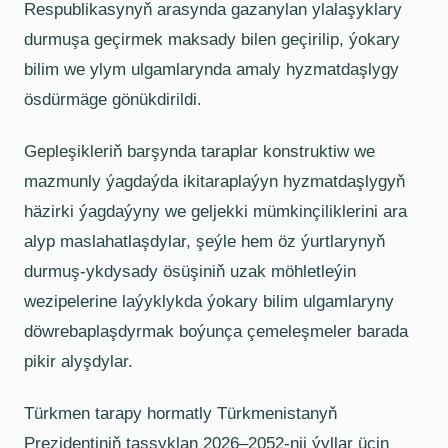
Respublikasynyň arasynda gazanylan ylalaşyklary
durmuşa geçirmek maksady bilen geçirilip, ýokary
bilim we ylym ulgamlarynda amaly hyzmatdaşlygy
ösdürmäge gönükdirildi.
Gepleşikleriň barşynda taraplar konstruktiw we
mazmunly ýagdaýda ikitaraplaýyn hyzmatdaşlygyň
häzirki ýagdaýyny we geljekki mümkinçiliklerini ara
alyp maslahatlaşdylar, şeýle hem öz ýurtlarynyň
durmuş-ykdysady ösüşiniň uzak möhletleýin
wezipelerine laýyklykda ýokary bilim ulgamlaryny
döwrebaplaşdyrmak boýunça çemeleşmeler barada
pikir alyşdylar.
Türkmen tarapy hormatly Türkmenistanyň
Prezidentiniň tassyklan 2026–2052-nji ýyllar üçin