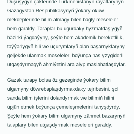
Duşuşygyň çäklerinde Türkmenistanyň raýatlarynyň
Gazagystan Respublikasynyň ýokary okuw
mekdeplerinde bilim almagy bilen bagly meseleler
hem garaldy. Taraplar bu ugurdaky hyzmatdaşlygyň
häzirki ýagdaýyny, şeýle hem akademik hereketlilik,
taýýarlygyň hili we uçurymlaryň alan başarnyklaryny
geljekde ulanmak meseleleri boýunça has yzygiderli
utgaşdyrmagyň ähmiýetini ara alyp maslahatlaşdylar.
Gazak tarapy bolsa öz gezeginde ýokary bilim
ulgamyny döwrebaplaşdyrmakdaky tejribesini, şol
sanda bilim işlerini dolandyrmak we bilimiň hilini
üpjün etmek boýunça çemeleşmelerini tanyşdyrdy.
Şeýle hem ýokary bilim ulgamyny zähmet bazarynyň
talaplary bilen utgaşdyrmak meseleleri garaldy.