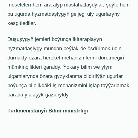
meseleleri hem ara alyp maslahatlaşdylar, şeýle hem
bu ugurda hyzmatdaşlygyň geljegi uly ugurlaryny
kesgitlediler.
Duşuşygyň jemleri boýunça ikitaraplaýyn
hyzmatdaşlygy mundan beýläk-de ösdürmek üçin
durnukly özara hereket mehanizmlerini döretmegiň
mümkinçilikleri garaldy. Ýokary bilim we ylym
ulgamlarynda özara gyzyklanma bildirilýän ugurlar
boýunça bilelikdäki iş mehanizmini işläp taýýarlamak
barada ylalaşyk gazanyldy.
Türkmenistanyň Bilim ministrligi