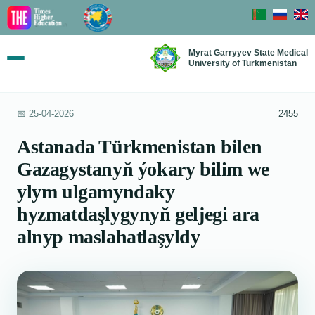
Myrat Garryyev State Medical
University of Turkmenistan
📅 25-04-2026
2455
Astanada Türkmenistan bilen
Gazagystanyň ýokary bilim we
ylym ulgamyndaky
hyzmatdaşlygynyň geljegi ara
alnyp maslahatlaşyldy