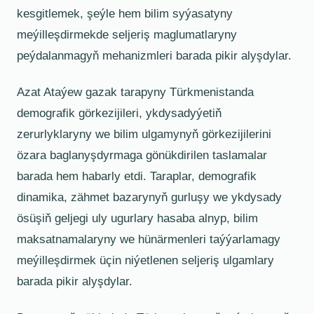
kesgitlemek, şeýle hem bilim syýasatyny
meýilleşdirmekde seljeriş maglumatlaryny
peýdalanmagyň mehanizmleri barada pikir alyşdylar.
Azat Ataýew gazak tarapyny Türkmenistanda
demografik görkezijileri, ykdysadyýetiň
zerurlyklaryny we bilim ulgamynyň görkezijilerini
özara baglanyşdyrmaga gönükdirilen taslamalar
barada hem habarly etdi. Taraplar, demografik
dinamika, zähmet bazarynyň gurluşy we ykdysady
ösüşiň geljegi uly ugurlary hasaba alnyp, bilim
maksatnamalaryny we hünärmenleri taýýarlamagy
meýilleşdirmek üçin niýetlenen seljeriş ulgamlary
barada pikir alyşdylar.