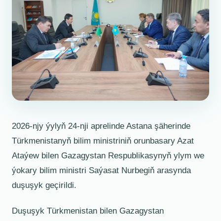
2026-njy ýylyň 24-nji aprelinde Astana şäherinde
Türkmenistanyň bilim ministriniň orunbasary Azat
Ataýew bilen Gazagystan Respublikasynyň ylym we
ýokary bilim ministri Saýasat Nurbegiň arasynda
duşuşyk geçirildi.
Duşuşyk Türkmenistan bilen Gazagystan