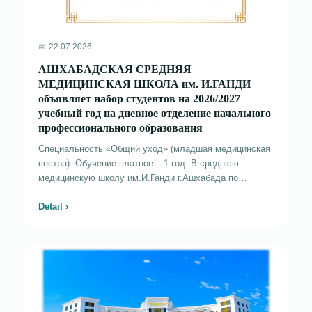
📅 22.07.2026
АШХАБАДСКАЯ СРЕДНЯЯ
МЕДИЦИНСКАЯ ШКОЛА им. И.ГАНДИ
объявляет набор студентов на 2026/2027
учебный год на дневное отделение начального
профессионального образования
Специальность «Общий уход» (младшая медицинская
сестра). Обучение платное – 1 год. В среднюю
медицинскую школу им.И.Ганди г.Ашхабада по
результатам вступительных экзаменов принимаются
Detail ›
граждане Туркменистана, проживающие в городах
Аркадаг, Ашхабад, а также в велаятах страны,
имеющие полное общее среднее образование. Приём
документов ведётся в средней медицинской школе им.
И.Ганди г.Ашхабада с 15 июля до 25 августа 2026
года. Список официальных документов: - заявление на
имя директора по установленной форме; - анкета
установленной формы (анкета); - аттестат об общем