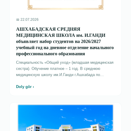
📅 22.07.2026
АШХАБАДСКАЯ СРЕДНЯЯ
МЕДИЦИНСКАЯ ШКОЛА им. И.ГАНДИ
объявляет набор студентов на 2026/2027
учебный год на дневное отделение начального
профессионального образования
Специальность «Общий уход» (младшая медицинская
сестра). Обучение платное – 1 год. В среднюю
медицинскую школу им.И.Ганди г.Ашхабада по
результатам вступительных экзаменов принимаются
Doly gör ›
граждане Туркменистана, проживающие в городах
Аркадаг, Ашхабад, а также в велаятах страны,
имеющие полное общее среднее образование. Приём
документов ведётся в средней медицинской школе им.
И.Ганди г.Ашхабада с 15 июля до 25 августа 2026
года. Список официальных документов: - заявление на
имя директора по установленной форме; - анкета
установленной формы (анкета); - аттестат об общем