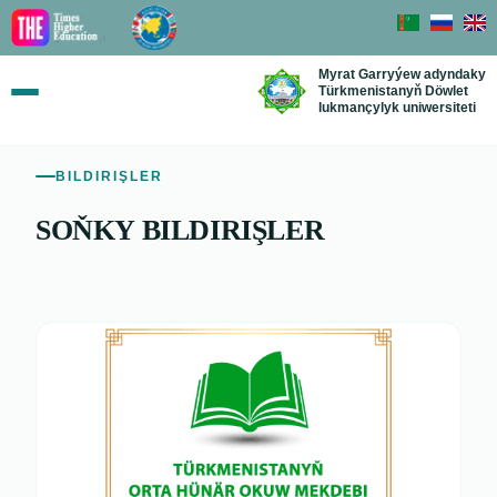
Myrat Garryýew adyndaky
Türkmenistanyň Döwlet
lukmançylyk uniwersiteti
BILDIRIŞLER
SOŇKY BILDIRIŞLER