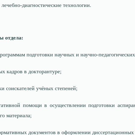
лечебно-диагностические технологии.
ы отдела:
рограммам подготовки научных и научно-педагогических
х кадров в докторантуре;
ки соискателей учёных степеней;
ьтативной помощи в осуществлении подготовки аспиран
го материала;
ормативных документов в оформлении диссертационных 