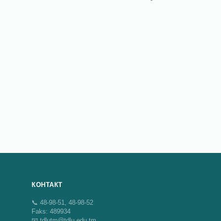
КОНТАКТ
📞 48-98-51, 48-98-52
Faks: 489934
📧 tdlutm@tdlu.edu.tm