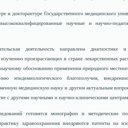
уре и докторантуре Государственного медицинского уни
 высококвалифицированные научные и научно-педаго
вательская деятельность направлена диагностик
изучению произрастающих в стране лекарственных рас
, научному обоснованию применения природного местного
ению эпидемиологического благополучия, внедрени
еменную медицинскую науку и другим актуальным вопр
тве с другими научными и научно-клиническими центрам
ледований готовятся монографии и методические по
рактику здравоохранения внедряются патенты на изо