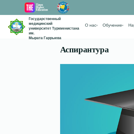
Государственный
медицинский
О нас
Обучение
На
▾
▾
университет Туркменистана
им.
Мырата Гаррыева
Аспирантура