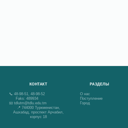
КОНТАКТ
РАЗДЕЛЫ
📞 48-98-51, 48-98-52
О нас
Faks: 489934
Поступление
📧 tdlutm@tdlu.edu.tm
Город
📍 744000 Туркменистан,
Ашхабад, проспект Арчабил,
корпус 18