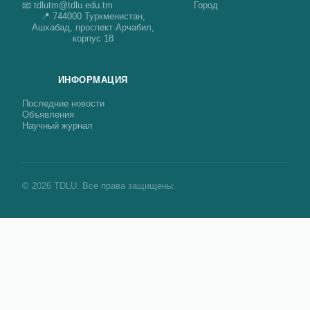
📧 tdlutm@tdlu.edu.tm
Город
📍 744000 Туркменистан,
Ашхабад, проспект Арчабил,
корпус 18
ИНФОРМАЦИЯ
Последние новости
Объявления
Научный журнал
© 2026 TDLU. Все права защищены.