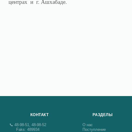
центрах и г. Ашхабаде.
КОНТАКТ
РАЗДЕЛЫ
📞 48-98-51, 48-98-52
О нас
Faks: 489934
Поступление