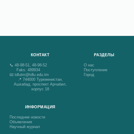
КОНТАКТ
РАЗДЕЛЫ
📞 48-98-51, 48-98-52
О нас
Faks: 489934
Поступление
📧 tdlutm@tdlu.edu.tm
Город
📍 744000 Туркменистан,
Ашхабад, проспект Арчабил,
корпус 18
ИНФОРМАЦИЯ
Последние новости
Объявления
Научный журнал