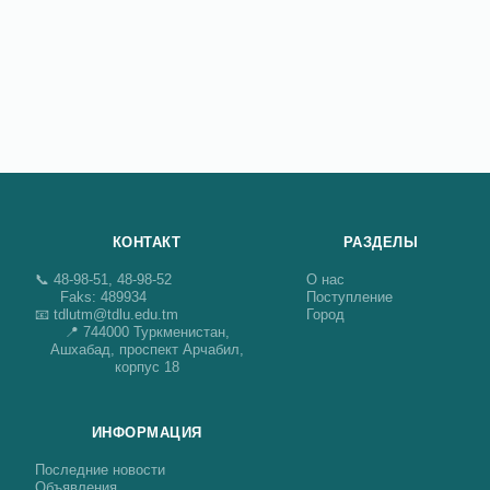
КОНТАКТ
РАЗДЕЛЫ
📞 48-98-51, 48-98-52
О нас
Faks: 489934
Поступление
📧 tdlutm@tdlu.edu.tm
Город
📍 744000 Туркменистан,
Ашхабад, проспект Арчабил,
корпус 18
ИНФОРМАЦИЯ
Последние новости
Объявления