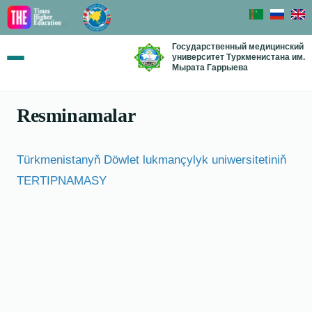
Государственный медицинский
университет Туркменистана им.
Мырата Гаррыева
Resminamalar
Türkmenistanyň Döwlet lukmançylyk uniwersitetiniň
TERTIPNAMASY