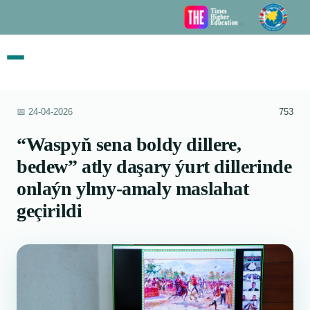
📅 24-04-2026
753
“Waspyň sena boldy dillere,
bedew” atly daşary ýurt dillerinde
onlaýn ylmy-amaly maslahat
geçirildi