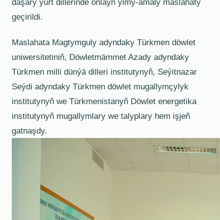
daşary ýurt dillerinde onlaýn ylmy-amaly maslahaty
geçirildi.
Maslahata Magtymguly adyndaky Türkmen döwlet
uniwersitetiniň, Döwletmämmet Azady adyndaky
Türkmen milli dünýä dilleri institutynyň, Seýitnazar
Seýdi adyndaky Türkmen döwlet mugallymçylyk
institutynyň we Türkmenistanyň Döwlet energetika
institutynyň mugallymlary we talyplary hem işjeň
gatnaşdy.