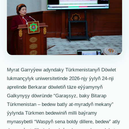
Myrat Garryýew adyndaky Türkmenistanyň Döwlet
lukmançylyk uniwersitetinde 2026-njy ýylyň 24-nji
aprelinde Berkarar döwletiň täze eýýamynyň
Galkynyşy döwründe “Garaşsyz, baky Bitarap
Türkmenistan – bedew batly at-myradyň mekany”
ýylynda Türkmen bedewiniň milli baýramy
mynasybetli “Waspyň sena boldy dillere, bedew” atly