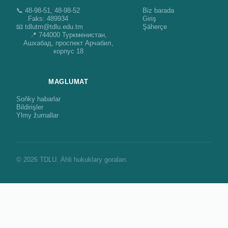
📞 48-98-51, 48-98-52
Biz barada
Faks: 489934
Giriş
📧 tdlutm@tdlu.edu.tm
Şäherçe
📍 744000 Туркменистан,
Ашхабад, проспект Арчабил,
корпус 18
MAGLUMAT
Soňky habarlar
Bildirişler
Ylmy žurnallar
© 2026 TDLU. Ähli hukuklary goralan.