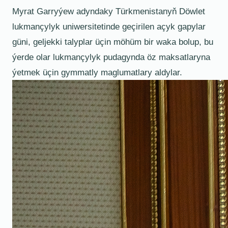
Myrat Garryýew adyndaky Türkmenistanyň Döwlet
lukmançylyk uniwersitetinde geçirilen açyk gapylar
güni, geljekki talyplar üçin möhüm bir waka bolup, bu
ýerde olar lukmançylyk pudagynda öz maksatlaryna
ýetmek üçin gymmatly maglumatlary aldylar.