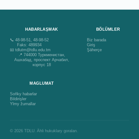
HABARLAŞMAK
BÖLÜMLER
📞 48-98-51, 48-98-52
Biz barada
Faks: 489934
Giriş
📧 tdlutm@tdlu.edu.tm
Şäherçe
📍 744000 Туркменистан,
Ашхабад, проспект Арчабил,
корпус 18
MAGLUMAT
Soňky habarlar
Bildirişler
Ylmy žurnallar
© 2026 TDLU. Ähli hukuklary goralan.