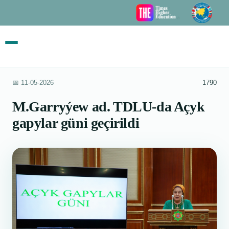
📅 11-05-2026
1790
M.Garryýew ad. TDLU-da Açyk
gapylar güni geçirildi