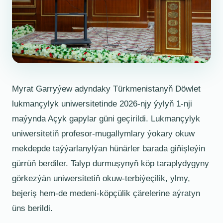
Myrat Garryýew adyndaky Türkmenistanyň Döwlet
lukmançylyk uniwersitetinde 2026-njy ýylyň 1-nji
maýynda Açyk gapylar güni geçirildi. Lukmançylyk
uniwersitetiň profesor-mugallymlary ýokary okuw
mekdepde taýýarlanylýan hünärler barada giňişleýin
gürrüň berdiler. Talyp durmuşynyň köp taraplydygyny
görkezýän uniwersitetiň okuw-terbiýeçilik, ylmy,
bejeriş hem-de medeni-köpçülik çärelerine aýratyn
üns berildi.